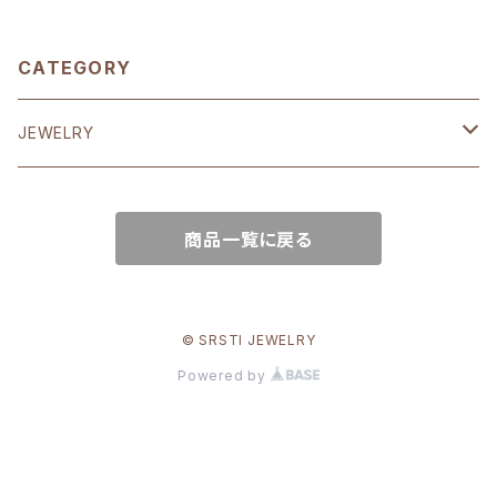
CATEGORY
JEWELRY
EARRING
商品一覧に戻る
K18
RING
K10
K18
CHARM & NECKRACE
© SRSTI JEWELRY
Powered by
SV925
K14
K14
BANGLE & BRACELET
K18GP
K10
K10
SV925