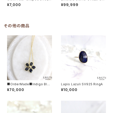
Charm Neckrace
rm Neckrace
¥7,000
¥99,999
その他の商品
■OrderMade■Indigo Blue
Lapis Lazuli SV925 RingA
Sapphier K14/K18 Flower N
¥70,000
¥10,000
ecklace