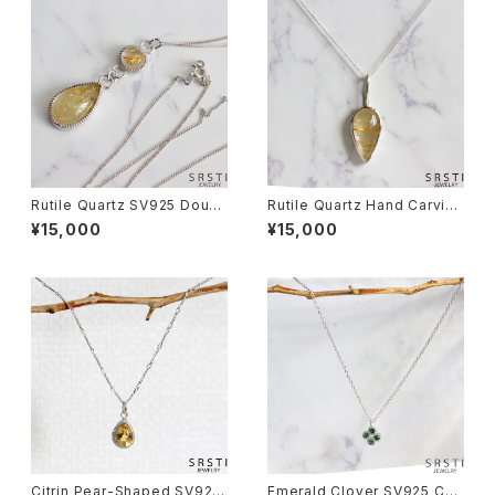
Rutile Quartz SV925 Doubl
Rutile Quartz Hand Carving
e Pendant Neckrace
SV925 Pendant Necklace
¥15,000
¥15,000
Citrin Pear-Shaped SV925
Emerald Clover SV925 Cha