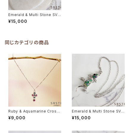
Emerald & Multi Stone SV9
25 Chipcali Pendant B
¥15,000
同じカテゴリの商品
Ruby & Aquamarine Cross
Emerald & Multi Stone SV9
SV925 Charm Neckrace
25 Chipcali Pendant A
¥9,000
¥15,000