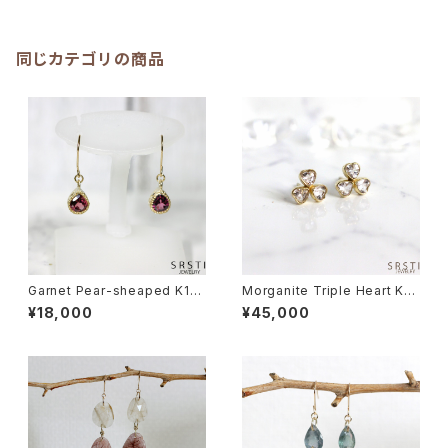
同じカテゴリの商品
Garnet Pear-sheaped K10
Morganite Triple Heart K10
Gold Earring
YG Stud Pierce Earring
¥18,000
¥45,000