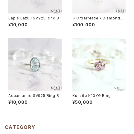
Lapis Lazuli SV925 Ring B
▪️OrderMade▪️Diamond K1
0/K14/K18YG Cluster Ring
¥10,000
¥100,000
Aquamarine SV925 Ring B
Kunzite K10YG Ring
¥10,000
¥50,000
CATEGORY