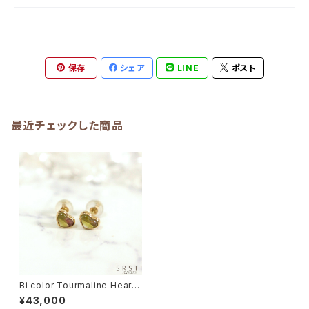
保存
シェア
LINE
ポスト
最近チェックした商品
Bi color Tourmaline Heart-
shaped K10YG Stud Pierce
¥43,000
d Earring