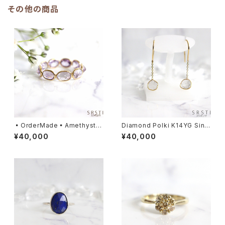
その他の商品
▪️OrderMade▪️Amethyst K
Diamond Polki K14YG Singl
14/K18 YG Eternity Ring
e Earrings
¥40,000
¥40,000