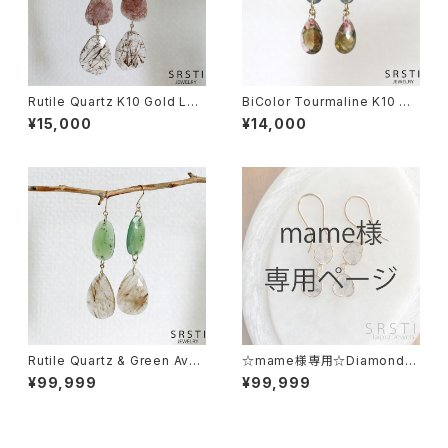
Rutile Quartz K10 Gold Lea
BiColor Tourmaline K10 Go
f Earring
ld Earring
¥15,000
¥14,000
Rutile Quartz & Green Aven
☆mame様専用☆Diamond P
turine K10 Gold Leaf Earrin
olki K18 Gold Earring A& K1
¥99,999
¥99,999
g
4 Ring