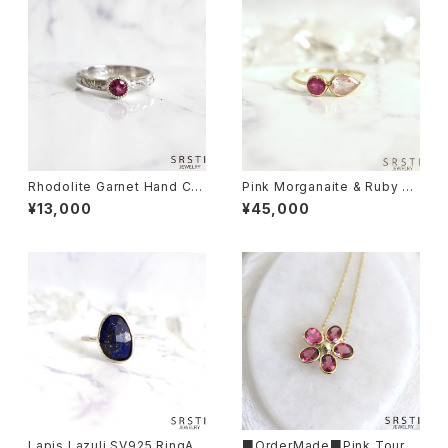
Rhodolite Garnet Hand Car
Pink Morganaite & Ruby K1
ving SV925 Ring
0YG Ring
¥13,000
¥45,000
Lapis Lazuli SV925 RingA
■OrderMade■Pink Tourm