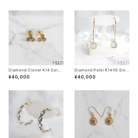
Diamond Clover K14 Gold
Diamond Polki K14YG Singl
Stud Earring
e Earrings
¥40,000
¥40,000