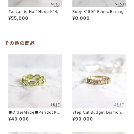
Tanzanite Half Hoop K14Y
Ruby K18GP Ethnic Earring
G Earring
¥55,000
¥8,000
その他の商品
■OrderMade■Peridot K1
Step Cut Budget Diamond
4/K18 Gold Eternity Ring
K10YG Ring
¥40,000
¥90,000