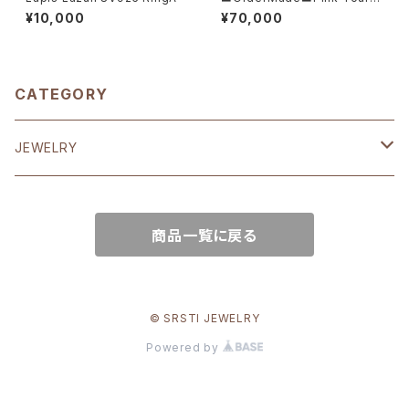
aline K14/K18 Flower Neckl
¥10,000
¥70,000
ace
CATEGORY
JEWELRY
EARRING
商品一覧に戻る
K18
RING
K10
K18
CHARM & NECKRACE
© SRSTI JEWELRY
Powered by
SV925
K14
K14
BANGLE & BRACELET