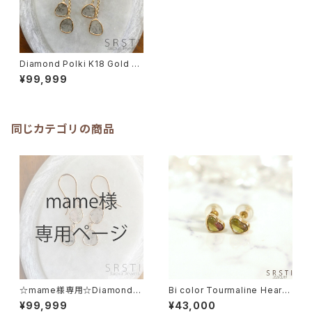
Diamond Polki K18 Gold Ea
rring3
¥99,999
同じカテゴリの商品
☆mame様専用☆Diamond P
Bi color Tourmaline Heart-
olki K18 Gold Earring A& K1
shaped K10YG Stud Pierce
¥99,999
¥43,000
4 Ring
d Earring