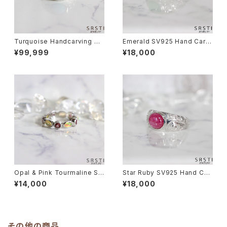
Turquoise Handcarving SV
Emerald SV925 Hand Carvi
925 Ring
ng Ring
¥99,999
¥18,000
Opal & Pink Tourmaline SV
Star Ruby SV925 Hand Car
925 Eternity Ring
ving Ring
¥14,000
¥18,000
その他の商品