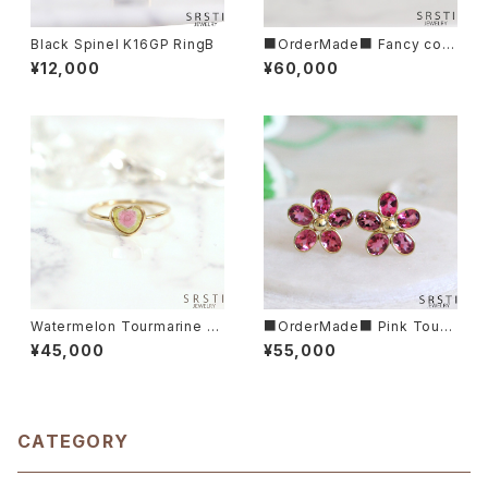
Black Spinel K16GP RingB
■OrderMade■ Fancy colo
r Sapphire K14/K18 Gold Et
¥12,000
¥60,000
ernity Ring
Watermelon Tourmarine H
■OrderMade■ Pink Tour
eart-shaped K10YG RingA
malin K14/K18 Flower Earri
¥45,000
¥55,000
ng
CATEGORY