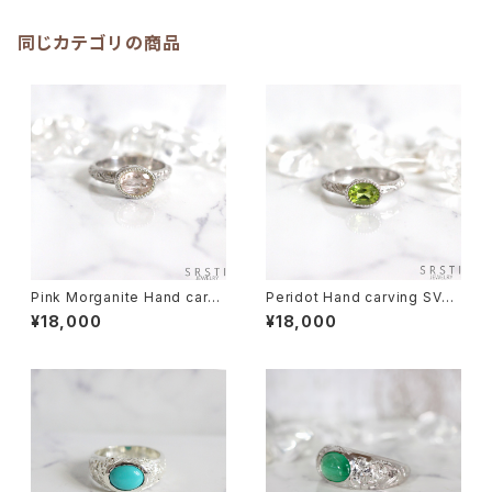
同じカテゴリの商品
Pink Morganite Hand carvi
Peridot Hand carving SV92
ng SV925 Ring
5 Ring
¥18,000
¥18,000