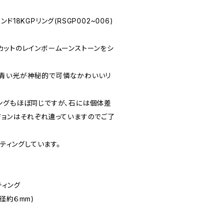
18KGPリング(RSGP002~006)
カットのレインボームーンストーンをシ
が青い光が神秘的で可憐なかわいいリ
ングもほぼ同じですが、石には個体差
ジョンはそれぞれ違っていますのでご了
ーティングしています。
ティング
径約６mm)