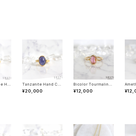
ne Ha
Tanzanite Hand Car
Bicolor Tourmaline
Amet
8GP R
ving K18GP Ring
K18GP Ring D
GP 2A
¥20,000
¥12,000
¥12,