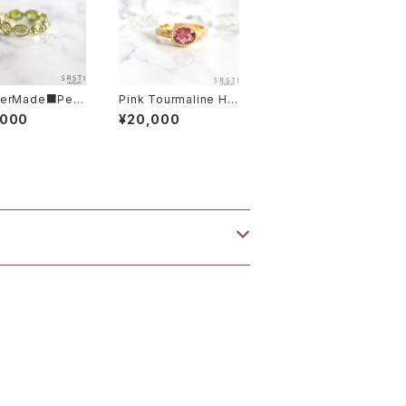
erMade■Peri
Pink Tourmaline Ha
14/K18 Gold Et
nd Carving K18GP R
,000
¥20,000
y Ring
ing