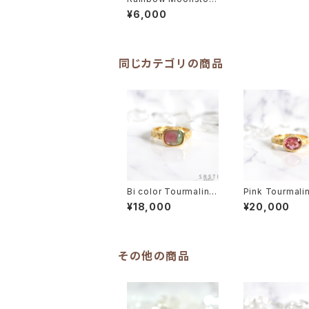
e 18K Gold Plated R
¥6,000
ing
同じカテゴリの商品
Bi color Tourmaline
Pink Tourmali
Hand Carving K18G
nd Carving K1
¥18,000
¥20,000
P Ring
ing
その他の商品