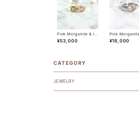
Pink Morganite & Im
Pink Morganit
perial Topaz K10YG
d carving SV9
¥53,000
¥18,000
Ring
g
CATEGORY
JEWELRY
EARRING
K18
RING
K10
K18
CHARM & NECKRACE