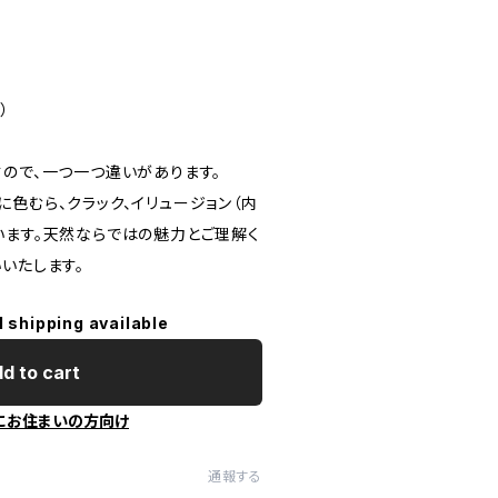
）
すので、一つ一つ違いがあります。
色むら、クラック、イリュージョン（内
います。天然ならではの魅力とご理解く
いたします。
l shipping available
d to cart
にお住まいの方向け
通報する