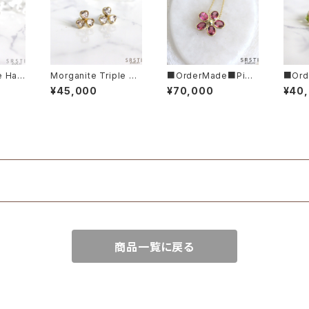
e Han
Morganite Triple He
■OrderMade■Pink
■Ord
25 Rin
art K10YG Stud Pier
Tourmaline K14/K18
dot K
¥45,000
¥70,000
¥40
ce Earring
Flower Necklace
ernit
商品一覧に戻る