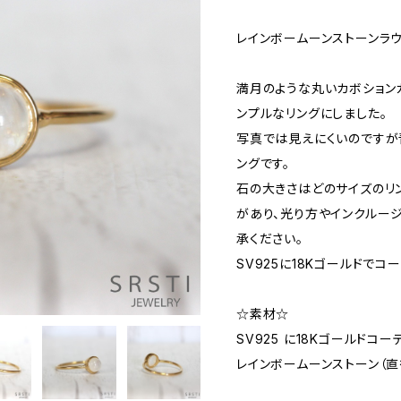
レインボームーンストーンラウンド
満月のような丸いカボション
ンプルなリングにしました。
写真では見えにくいのです
ングです。
石の大きさはどのサイズのリ
があり、光り方やインクルー
承ください。
SV925に18Kゴールドでコ
☆素材☆
SV925 に18Kゴールドコー
レインボームーンストーン（直