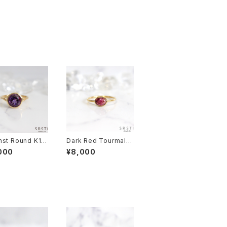
hst Round K18
Dark Red Tourmalin
rm Ring
e K18GP Ring
000
¥8,000