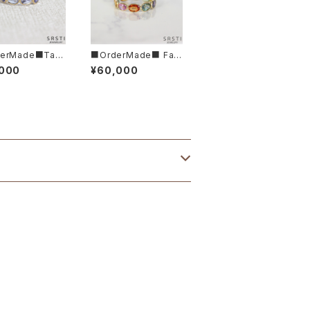
erMade■Tan
■OrderMade■ Fan
te K18/K14 Gol
cy color Sapphire K
,000
¥60,000
rnity Ring
14/K18 Gold Eternity
Ring