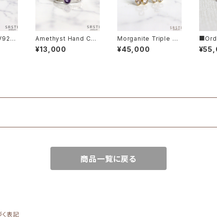
V925
Amethyst Hand Car
Morganite Triple He
■Ord
ving SV925 Ring
art K10YG Stud Pier
zanai
¥13,000
¥45,000
¥55
ce Earring
d Ete
商品一覧に戻る
づく表記