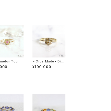
rmelon Tourma
▪️OrderMade▪️Dia
Heart-shaped
mond K10/K14/K18Y
,000
¥100,000
G RingA
G Cluster Ring