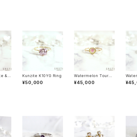
te & R
Kunzite K10YG Ring
Watermelon Tourma
Wate
ng
rine Heart-shaped
rine 
¥50,000
¥45,000
¥45
K10YG RingB
K10Y