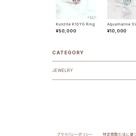
Kunzite K10YG Ring
Aquamarine S
Ring B
¥50,000
¥10,000
CATEGORY
JEWELRY
EARRING
K18
RING
K10
K18
CHARM & NECKRACE
プライバシーポリシー
特定商取引法に基