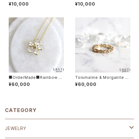
5 RingA
¥10,000
¥10,000
■OrderMade■Rainbow M
Torumaline & Morganite K1
oonstone K14/K18 Flower
0YG Eternity Ring
¥60,000
¥60,000
Necklace
CATEGORY
JEWELRY