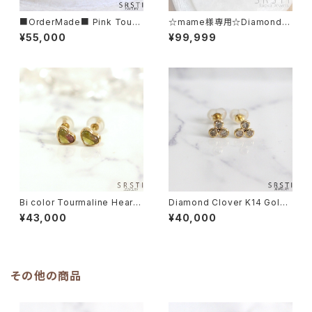
■OrderMade■ Pink Tour
☆mame様専用☆Diamond P
malin K14/K18 Flower Earri
olki K18 Gold Earring A& K1
¥55,000
¥99,999
ng
4 Ring
Bi color Tourmaline Heart-
Diamond Clover K14 Gold
shaped K10YG Stud Pierce
Stud Earring
¥43,000
¥40,000
d Earring
その他の商品