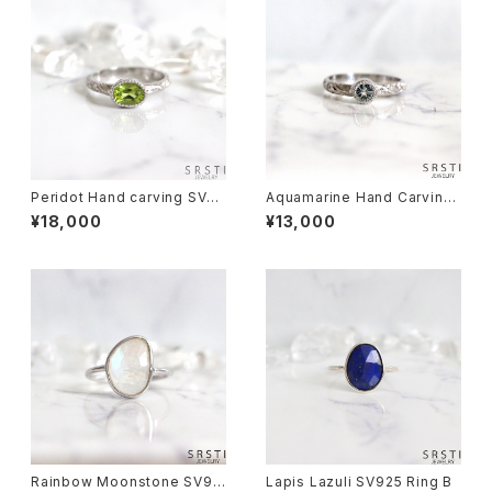
Peridot Hand carving SV92
Aquamarine Hand Carving
5 Ring
SV925 Ring
¥18,000
¥13,000
Rainbow Moonstone SV92
Lapis Lazuli SV925 Ring B