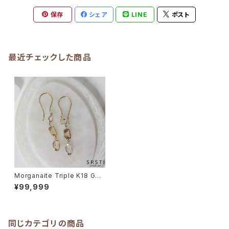
保存
シェア
LINE
ポスト
最近チェックした商品
Morganaite Triple K18 Gol
d Earring
¥99,999
同じカテゴリの商品