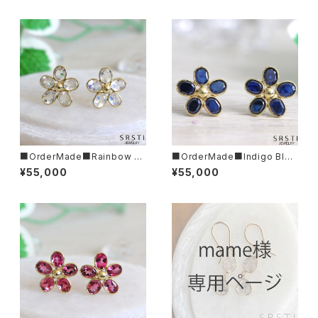
■OrderMade■Rainbow M
■OrderMade■Indigo Blue
oonstone K14/K18 Flower
Sapphire K14/K18 Flower E
¥55,000
¥55,000
Earring
arring