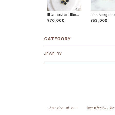
■OrderMade■Indi
Pink Morganit
go Blue Sapphier K1
perial Topaz 
¥70,000
¥53,000
4/K18 Flower Neckl
Ring
ace
CATEGORY
JEWELRY
EARRING
K18
RING
K10
K18
CHARM & NECKRACE
プライバシーポリシー
特定商取引法に基
SV925
K14