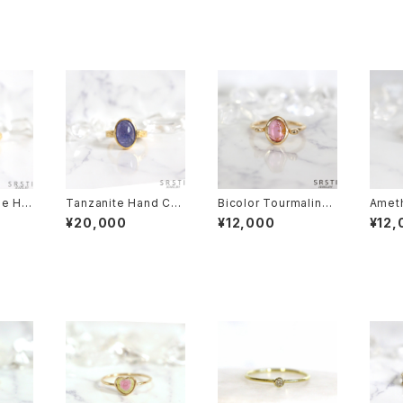
ne Ha
Tanzanite Hand Car
Bicolor Tourmaline
Amet
8GP R
ving K18GP Ring
K18GP Ring D
GP 2A
¥20,000
¥12,000
¥12,