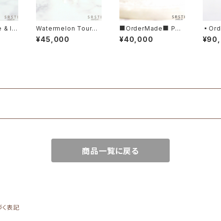
e & Im
Watermelon Tourma
■OrderMade■ Peti
▪️Or
K10YG
rine Heart-shaped
t Diamond K14/K18
Cut 
¥45,000
¥40,000
¥90
K10YG RingA
Ring
d K10
ng
商品一覧に戻る
づく表記