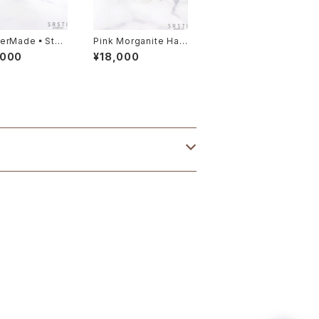
derMade▪️Step
Pink Morganite Han
Budget Diamon
d carving SV925 Rin
,000
¥18,000
/K14/K18 YG Ri
g