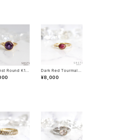
hst Round K18
Dark Red Tourmalin
rm Ring
e K18GP Ring
000
¥8,000