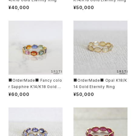
¥40,000
¥50,000
■OrderMade■ Fancy colo
■OrderMade■ Opal K18/K
r Sapphire K14/K18 Gold Et
14 Gold Eternity Ring
ernity Ring
¥60,000
¥50,000