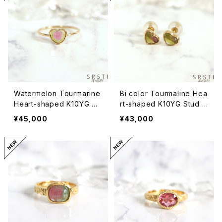
Watermelon Tourmarine
Bi color Tourmaline Hea
Heart-shaped K10YG Ri
rt-shaped K10YG Stud P
ngA
ierced Earring
¥45,000
¥43,000