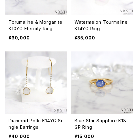
Torumaline & Morganite
Watermelon Tourmaline
K10YG Eternity Ring
K14YG Ring
¥60,000
¥35,000
Diamond Polki K14YG Si
Blue Star Sapphire K18
ngle Earrings
GP Ring
¥40,000
¥15,000