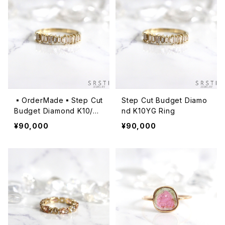
▪️OrderMade▪️Step Cut
Step Cut Budget Diamo
Budget Diamond K10/K1
nd K10YG Ring
4/K18 YG Ring
¥90,000
¥90,000