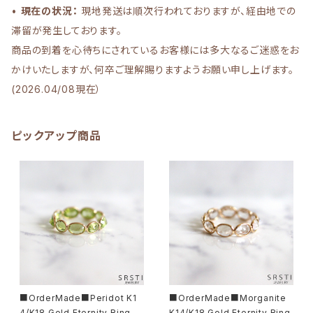
•
現在の状況：
現地発送は順次行われておりますが、経由地での
滞留が発生しております。
商品の到着を心待ちにされているお客様には多大なるご迷惑をお
かけいたしますが、何卒ご理解賜りますようお願い申し上げます。
(2026.04/08現在）
ピックアップ商品
■OrderMade■Peridot K1
■OrderMade■Morganite
4/K18 Gold Eternity Ring
K14/K18 Gold Eternity Ring