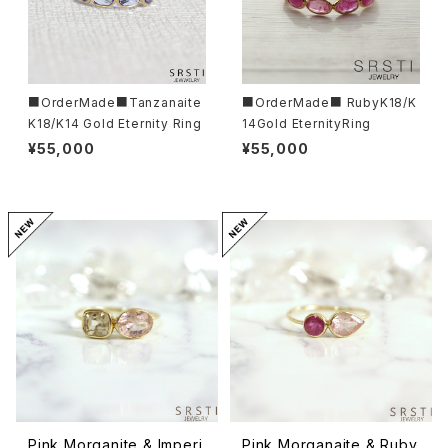
■OrderMade■Tanzanaite
■OrderMade■ RubyK18/K
K18/K14 Gold Eternity Ring
14Gold EternityRing
¥55,000
¥55,000
Pink Morganite & Imperi
Pink Morganaite & Ruby