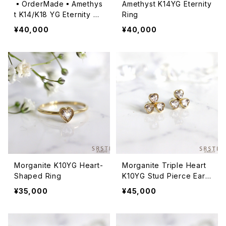
▪️OrderMade▪️Amethys
Amethyst K14YG Eternity
t K14/K18 YG Eternity Ri
Ring
ng
¥40,000
¥40,000
Morganite K10YG Heart-
Morganite Triple Heart
Shaped Ring
K10YG Stud Pierce Earri
ng
¥35,000
¥45,000