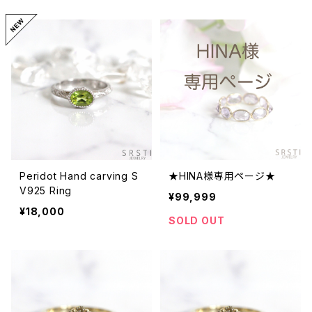
Peridot Hand carving S
★HINA様専用ページ★
V925 Ring
¥99,999
¥18,000
SOLD OUT