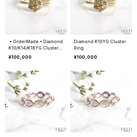
▪️OrderMade▪️Diamond
Diamond K10YG Cluster
K10/K14/K18YG Cluster
Ring
Ring
¥100,000
¥100,000